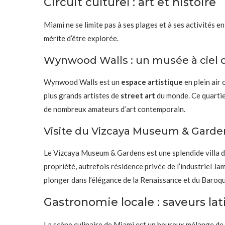
Circuit culturel : art et histoire
Miami ne se limite pas à ses plages et à ses activités en
mérite d’être explorée.
Wynwood Walls : un musée à ciel 
Wynwood Walls est un
espace artistique
en plein air 
plus grands artistes de
street art
du monde. Ce quartier
de nombreux amateurs d’art contemporain.
Visite du Vizcaya Museum & Garde
Le Vizcaya Museum & Gardens est une splendide villa d
propriété, autrefois résidence privée de l’industriel J
plonger dans l’élégance de la Renaissance et du Baroqu
Gastronomie locale : saveurs la
La scène culinaire de Miami est un heureux mélange de d