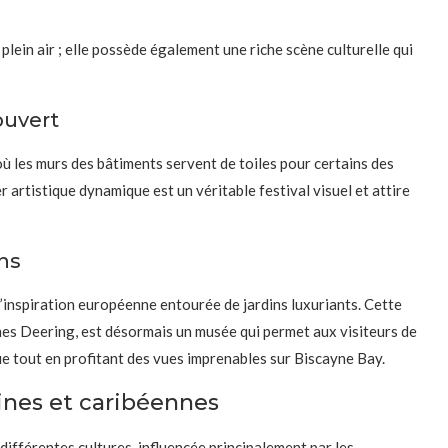
 plein air ; elle possède également une riche scène culturelle qui
ouvert
où les murs des bâtiments servent de toiles pour certains des
 artistique dynamique est un véritable festival visuel et attire
ns
’inspiration européenne entourée de jardins luxuriants. Cette
ames Deering, est désormais un musée qui permet aux visiteurs de
e tout en profitant des vues imprenables sur Biscayne Bay.
tines et caribéennes
ifférentes cultures, influencée principalement par les